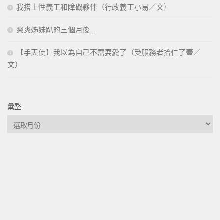
我搭上性義工和障礙夥伴（行政義工小易／文）
爽爽姊妹趴的三個月後…
【手天使】我以為自己不需要愛了（受服務者拾仁了壹／
文）
彙整
彙
整