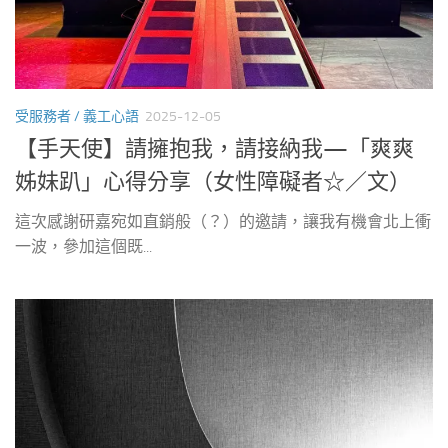
受服務者 / 義工心語
2025-12-05
【手天使】請擁抱我，請接納我—「爽爽
姊妹趴」心得分享（女性障礙者☆／文）
這次感謝研嘉宛如直銷般（？）的邀請，讓我有機會北上衝
一波，參加這個既...