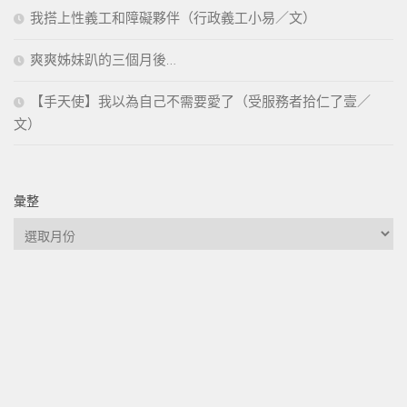
我搭上性義工和障礙夥伴（行政義工小易／文）
爽爽姊妹趴的三個月後…
【手天使】我以為自己不需要愛了（受服務者拾仁了壹／
文）
彙整
彙
整