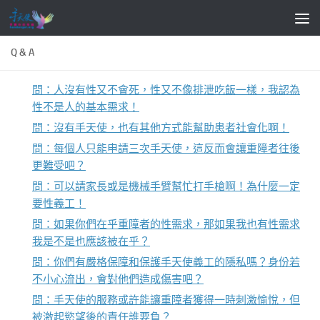
Skip to content
Q & A
問：人沒有性又不會死，性又不像排泄吃飯一樣，我認為
性不是人的基本需求！
問：沒有手天使，也有其他方式能幫助患者社會化啊！
問：每個人只能申請三次手天使，這反而會讓重障者往後
更難受吧？
問：可以請家長或是機械手臂幫忙打手槍啊！為什麼一定
要性義工！
問：如果你們在乎重障者的性需求，那如果我也有性需求
我是不是也應該被在乎？
問：你們有嚴格保障和保護手天使義工的隱私嗎？身份若
不小心流出，會對他們造成傷害吧？
問：手天使的服務或許能讓重障者獲得一時刺激愉悅，但
被激起慾望後的責任誰要負？