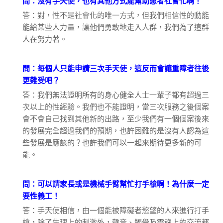
問：沒有手天使，也有其他方式能幫助患者社會化啊！
答：對，性不是社會化的唯一方式，但我們相信性的動能
能給某些人力量，讓他們勇敢地走入人群，我們為了這群
人在努力著。
問：每個人只能申請三次手天使，這反而會讓重障者往後
更難受吧？
答：我們無法證明所有的身心健全人士一輩子都有超過三
次以上的性經驗。我們也不能證明，當三次服務之後個案
會不會自己找到其他新的出路，至少我們有一個個案後來
的發展完全超過我們的預期，也許困難的是沒有人認為這
些發展是應該的？也許我們可以一起來期待更多新的可
能。
問：可以請家長或是機械手臂幫忙打手槍啊！為什麼一定
要性義工！
答：手天使相信，由一個能被障礙者慾望的人來進行打手
槍，除了生理上的刺激外，聲音、觸覺及靈魂上的交流都