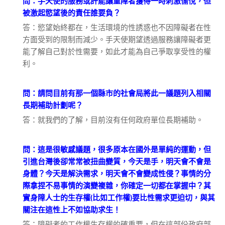
問：手天使的服務或許能讓重障者獲得一時刺激愉悅，但
被激起慾望後的責任誰要負？
答：慾望始終都在，生活環境的性誘惑也不因障礙者在性
方面受到的限制而減少。手天使期望透過服務讓障礙者更
能了解自己對於性需要，如此才能為自己爭取享受性的權
利。
問：請問目前有那一個縣市的社會局將此一議題列入相關
長期補助計劃呢？
答：就我們的了解，目前沒有任何政府單位長期補助。
問：這是很敏感議題，很多原本在國外是單純的運動，但
引進台灣後卻常常被扭曲變質，今天是手，明天會不會是
身體？今天是解決需求，明天會不會變成性侵？事情的分
際拿捏不易事情的演變複雜，你確定一切都在掌握中？其
實身障人士的生存權(比如工作權)要比性需求更迫切，與其
關注在這性上不如協助求生！
答：障礙者的工作權生存權的確重要，但在這部份政府部