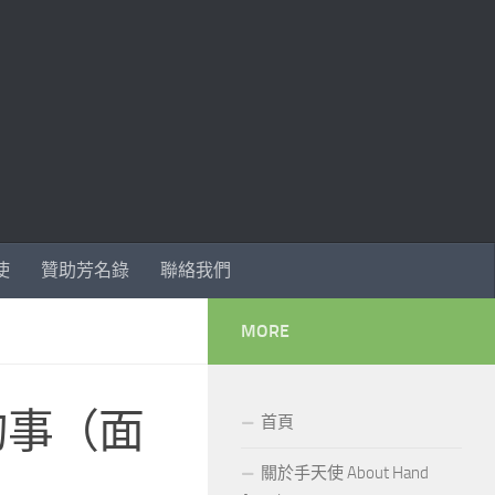
使
贊助芳名錄
聯絡我們
MORE
的事（面
首頁
關於手天使 About Hand