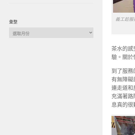
義工趁服
彙整
彙
整
茶水的感
驗。關於
到了服務
有無障礙
連走道和
充滿著路
息真的很