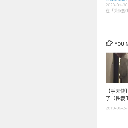
2023-01-30
在「受服務者
YOU M
【手天使
了（性義
2019-06-24