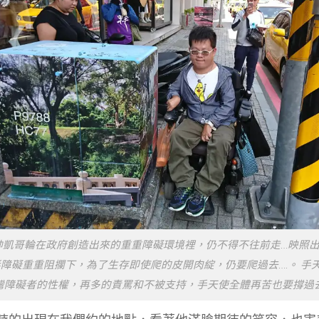
帥凱哥輪在政府創造出來的重重障礙環境裡，仍不得不往前走…映照
障礙重重阻攔下，為了生存即使爬的皮開肉綻，仍要爬過去….。 手
灣障礙者的性權，再多的責罵和不被支持，手天使全體再苦也要撐過去。（