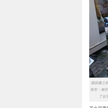
面談義工
有形、無形
了台