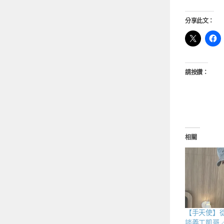
分享此文：
請按讚：
相關
【手天使】
談義工凱哥