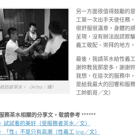
另一方面很值得鼓勵的
工第一次出手天使任務
很舒服很滿意，身體的
呈現，沒有辦法說謊欺
義工敬配、崇拜的地方
最後，我請茶水給性義
謝妳教我那麼多，謝謝
我想，在這次的服務中
是給我最大的回響和服
前訪談茶水。（Arthur／攝）
工帥凱哥／文）
* 和服務茶水相關的分享文，敬請參考 ******
》試試看的美好（受服務者茶水／文）
》「性」不是只有高潮（性義工 Jing／文）