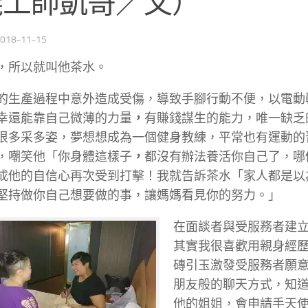
義工帥凱哥／文）
018-11-15
，所以就叫他茶水。
的生產過程中意外造成受傷，導致手腳行動不便，以電動
幸還能靠自己微薄的力量
，
有賺錢謀生的能力，唯一缺乏
很多采多姿，夢想想成為一個健身教練，平常也有運動的
，嘲笑他「你身體這樣子
，
都沒有辦法養活你自己了，哪
成他的自信心再次受到打擊！我就告訴茶水「家人都是以
堅持做你自己想要做的事，讓媽媽看見你的努力。」
在面談者與受服務者建
其實我很喜歡用親身經
磚引玉激發受服務者願
朋友般的聊天方式，知
他的姐姐，會申請手天