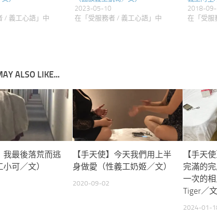
2023-05-10
2018-09-
 / 義工心語」中
在「受服務者 / 義工心語」中
在「受服務
AY ALSO LIKE...
】我最後落荒而逃
【手天使】今天我們用上半
【手天使
工小可／文）
身做愛（性義工奶姬／文）
完滿的完
一次的相
2020-09-02
Tiger／
2024-01-1