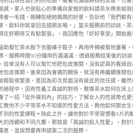
時的出現在我們約的地點，看著他滿臉期待的笑容，也害
張感。家人也很貼心的準備自家做的飲料請茶水帶來給我
務者一毛錢，婉轉拒絕她媽媽的好意，告訴他「我們都有
意，飲料你就拿回去請朋友喝。」當天服務前的訪談，茶
現在好期待又有點緊張」，我回應他「好好享受」開始進
協助幫忙茶水脫下衣服褲子鞋子，再用件棉被幫他蓋著，
務。服務時間90分鐘用的滿滿滿，透過服務結束後的訪
，從來沒有人可以幫忙他把包皮推開，沒有認真的看過自
他包皮推開，後來因為會痛的關係，就沒有再繼續推開包
放輕鬆很緊張，是因為初次見面沒有彼此的信任感，雖然
的過程中，因有性義工真誠的對待，教導茶水如何在床上
會了一招「從外摸到內」的技巧，了解女人的性感帶也更
工教他不少平常茶水不知道的性愛方法，教他如何跟女生
不到的性愛課程
。
除此之外，讓他對於平常習慣看A片的
大的改觀和不同凡響，那就是「真誠的投入性愛」，對於
滿意，並說想要再申請第二次的服務。