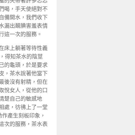
羞的夾帶著許多忐忑
們喝，手天使絕對不
自備開水，我們收下
水漏出靦腆害羞表情
行這一次的服務。
在床上躺著等待性義
談，得知茶水的陰莖
己的龜頭，於是要求
皮，茶水說著他當下
最後沒有射精，但在
取悅女人，從他的口
清楚自己的敏感地
相處，彷彿上了一堂
動作產生刻板印象，
這次的服務，茶水表