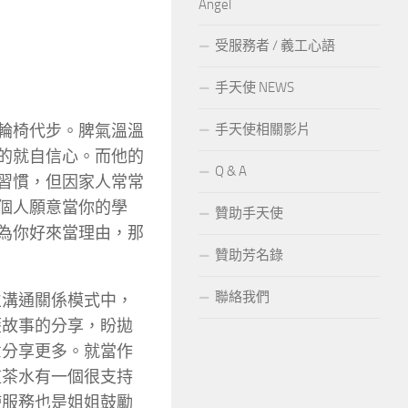
Angel
受服務者 / 義工心語
手天使 NEWS
輪椅代步。脾氣溫溫
手天使相關影片
的就自信心。而他的
Q & A
習慣，但因家人常常
個人願意當你的學
贊助手天使
為你好來當理由，那
贊助芳名錄
聯絡我們
立溝通關係模式中，
歷故事的分享，盼拋
意分享更多。就當作
道茶水有一個很支持
使服務也是姐姐鼓勵