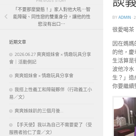
談
PREVIOUS STORY
「不要那麼變態！」家人對他大吼⋯智
能障礙、同性戀的雙重身分，讓他的性
BY
ADMIN
·
2
慾沒有出口⋯
很愛喝茶
近期文章
因在媽媽
的他，慶
2026.06.27 爽爽姐妹會 × 情趣玩具分享
生活算是
會｜活動側記
波他冷水
爽爽姐妹會 × 情趣玩具分享會
生？」造
你要繼續
我搭上性義工和障礙夥伴（行政義工小
易／文）
爽爽姊妹趴的三個月後…
【手天使】我以為自己不需要愛了（受
服務者拾仁了壹／文）