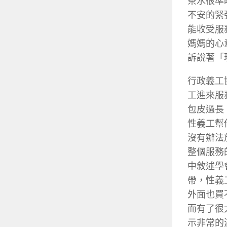
茶水很準
不安的緊
能收受服
媽媽的心
訴說著「
行政義工
工進來服
包皮過長
性義工幫
沒有辦法
整個服務
中敘述學
帶，性義
外面也買
而有了很
示非常的