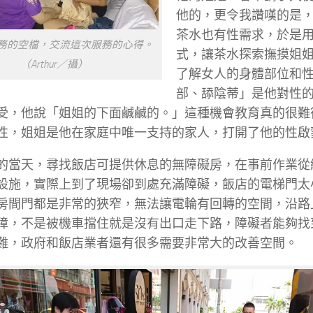
他的，更令我讚嘆的是
茶水也有性需求，於是
務的空檔，交流這次服務的心得。
式，讓茶水探索撫摸姐
（Arthur／攝）
了解女人的身體部位和
部、舔陰蒂」是他對性
受，他說「姐姐的下面鹹鹹的。」這種機會教育真的很難
性，姐姐是他在家庭中唯一支持的家人，打開了他的性啟
的當天，尋找飯店可提供休息的無障礙房，在事前作業從
設施，實際上到了現場卻到處充滿障礙，飯店的電梯門太
房間門都是非常的狹窄，無法讓電輪有回轉的空間，沿路
障，不是被機車擋住就是沒有出口走下路，障礙者能夠找
難，政府和飯店業者還有很多需要非常大的改善空間。