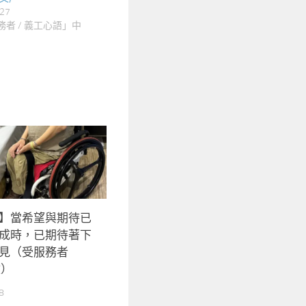
27
者 / 義工心語」中
】當希望與期待已
成時，已期待著下
見（受服務者
文）
8