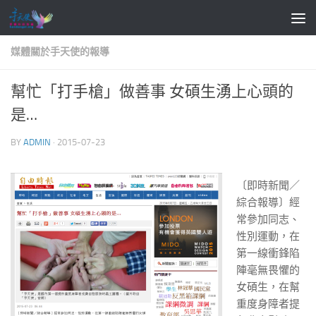
Skip to content
媒體關於手天使的報導
幫忙「打手槍」做善事 女碩生湧上心頭的
是…
BY
ADMIN
·
2015-07-23
〔即時新聞／
綜合報導〕經
常參加同志、
性別運動，在
第一線衝鋒陷
陣毫無畏懼的
女碩生，在幫
重度身障者提