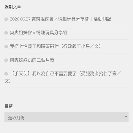
近期文章
2026.06.27 爽爽姐妹會 × 情趣玩具分享會｜活動側記
爽爽姐妹會 × 情趣玩具分享會
我搭上性義工和障礙夥伴（行政義工小易／文）
爽爽姊妹趴的三個月後…
【手天使】我以為自己不需要愛了（受服務者拾仁了壹／
文）
彙整
彙
整