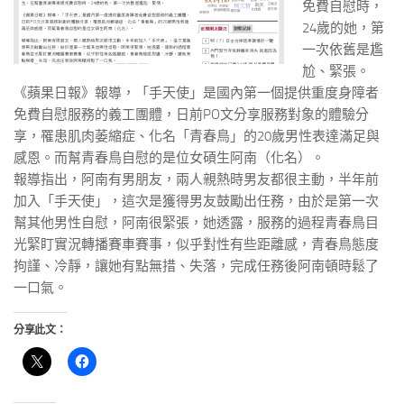
免費自慰時，
24歲的她，第
一次依舊是尷
尬、緊張。
《蘋果日報》報導，「手天使」是國內第一個提供重度身障者
免費自慰服務的義工團體，日前PO文分享服務對象的體驗分
享，罹患肌肉萎縮症、化名「青春鳥」的20歲男性表達滿足與
感恩。而幫青春鳥自慰的是位女碩生阿南（化名）。
報導指出，阿南有男朋友，兩人親熱時男友都很主動，半年前
加入「手天使」，這次是獲得男友鼓勵出任務，由於是第一次
幫其他男性自慰，阿南很緊張，她透露，服務的過程青春鳥目
光緊盯實況轉播賽車賽事，似乎對性有些距離感，青春鳥態度
拘謹、冷靜，讓她有點無措、失落，完成任務後阿南頓時鬆了
一口氣。
分享此文：