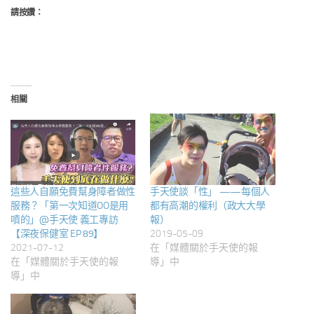
請按讚：
相關
這些人自願免費幫身障者做性
手天使談「性」 ——每個人
服務？「第一次知道OO是用
都有高潮的權利（政大大學
噴的」@手天使 義工專訪
報）
【深夜保健室 EP 89】
2019-05-09
2021-07-12
在「媒體關於手天使的報
在「媒體關於手天使的報
導」中
導」中