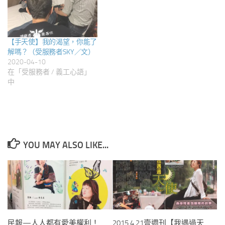
【手天使】我的渴望，你能了
解嗎？（受服務者SKY／文）
2020-04-10
在「受服務者 / 義工心語」
中
YOU MAY ALSO LIKE...
民報—人人都有愛美權利！
2015.4.21壹週刊【我遇過天