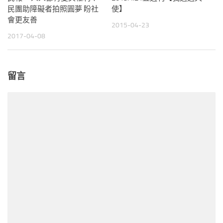
民團助障礙者拍照圓夢 盼社
使】
會更友善
2015-04-23
2017-04-08
留言