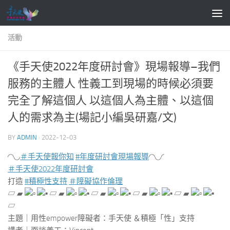
Skip to content
活動
《手天使2022年度研討會》現場報導–我們
服務的主體人 性義工到現場的時候必須要
完全了解這個人 以這個人為主體、以這個
人的需求為主(場記小編吳研嘉/文)
BY
ADMIN
·
2022-12-03
◜◝◟◞
＃手天使報你知
#年度研討會現場報導
◜◝◟◞◜
＃手天使2022年度研討會
打造
#積極性支持
＃障礙協作倫理
▱ ▰
▱ ▰
▱ ▰
▱ ▰
▱ ▰
▱
主題｜用性empower障礙者：手天使 ＆積極「性」支持