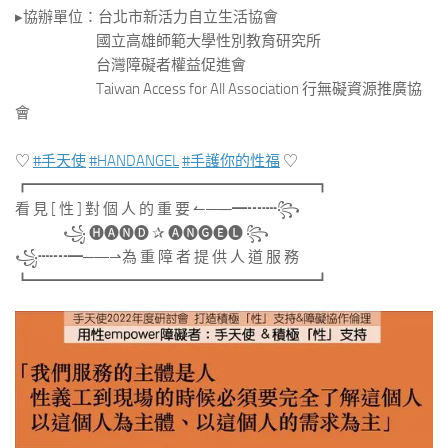
▸​​​​協辦單位：台北市新活力自立生活協會
國立高雄師範大學性別教育研究所
台灣障礙者權益促進會
Taiwan Access for All Association 行無礙資源推廣協
會
​ ​
♡
#手天使
#HANDANGEL
#手護你的性福
♡
┏━━━​​━━​​━━━━━━━━━━━━━━┓
看 見 [ 性 ] 對 個 人 的 重 要 ↼―─━┅┉꧂
꧁ 🅗🅐🅝🅓 ✰ 🅐🅝🅖🅔🅛 ꧂
꧁┉┅━─―⇀為 重 障 者 提 供 人 道 服 務
┗━━━​​━━​​━━━━━━━━━━━━━━┛