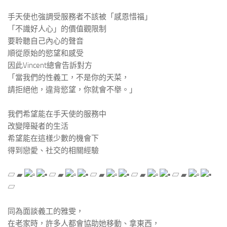
​ ​
手天使也強調受服務者不該被「感恩惜福」
「不識好人心」的價值觀限制
要聆聽自己內心的聲音
順從原始的慾望和感受
因此Vincent總會告訴對方
「當我們的性義工，不是你的天菜，
請拒絕他，違背慾望，你就會不舉。」
​ ​
我們希望能在手天使的服務中
改變障礙者的生活
希望能在這樣少數的機會下
得到戀愛、社交的相關經驗
​ ​
▱ ▰
▱ ▰
▱ ▰
▱ ▰
▱ ▰
▱
​ ​
同為面談義工的雅雯，
在老家時，許多人都會協助她移動、拿東西，