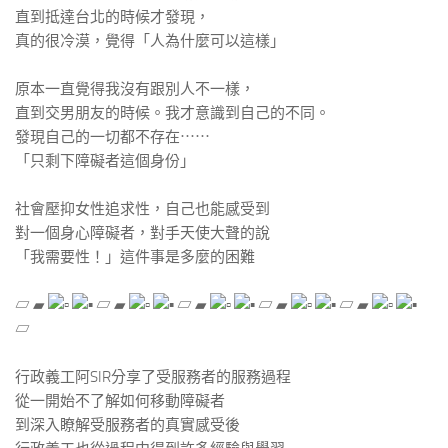
直到抵達台北的時候才發現，
真的很冷漠，覺得「人為什麼可以這樣」
​ ​
原本一直覺得我沒有跟別人不一樣，
直到交男朋友的時候。我才意識到自己的不同。
發現自己的一切都不存在⋯⋯
「只剩下障礙者這個身份」
​ ​
社會壓抑女性追求性，自己也能感受到
對一個身心障礙者，對手天使大聲的說
「我需要性！」這件事是多麼的困難
​ ​
▱ ▰
▱ ▰
▱ ▰
▱ ▰
▱ ▰
▱
​ ​
行政義工阿SIR分享了受服務者的服務過程
從一開始不了解如何移動障礙者
到深入瞭解受服務者的真實感受後