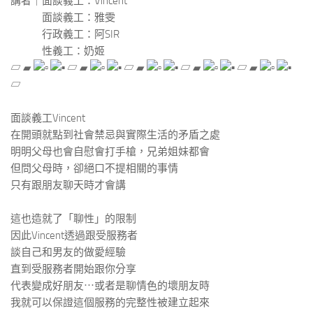
講者｜面談義工：Vincent
面談義工：雅雯
行政義工：阿SIR
性義工：奶姬
▱ ▰
▱ ▰
▱ ▰
▱ ▰
▱ ▰
▱
​ ​
面談義工Vincent
在開頭就點到社會禁忌與實際生活的矛盾之處
明明父母也會自慰會打手槍，兄弟姐妹都會
但問父母時，卻絕口不提相關的事情
只有跟朋友聊天時才會講
​ ​
這也造就了「聊性」的限制
因此Vincent透過跟受服務者
談自己和男友的做愛經驗
直到受服務者開始跟你分享
代表變成好朋友⋯或者是聊情色的壞朋友時
我就可以保證這個服務的完整性被建立起來