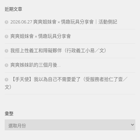
近期文章
2026.06.27 爽爽姐妹會 × 情趣玩具分享會｜活動側記
爽爽姐妹會 × 情趣玩具分享會
我搭上性義工和障礙夥伴（行政義工小易／文）
爽爽姊妹趴的三個月後…
【手天使】我以為自己不需要愛了（受服務者拾仁了壹／
文）
彙整
彙
整