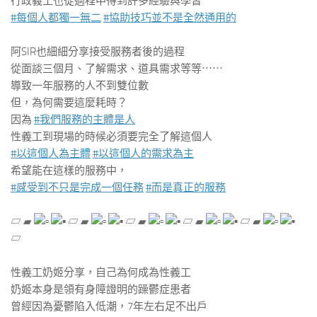
行政義工也從過程中得到許多經驗與學習
#每個人都獨一無二
#協助技巧並不是全然通用的
​ ​
阿SIR也細細分享接受服務者後的過程
從面談三個月、了解需求、道具需求等等⋯⋯
導致一年服務的人不到雙位數
但，為何需要這麼耗時？
因為
#我們服務的主體是人
性義工到現場的時候必須要完全了解這個人
#以這個人為主體
#以這個人的需求為主
希望能在這樣的服務中，
#感受到不只是完成一個任務
#而是真正的服務
​ ​
▱ ▰
▱ ▰
▱ ▰
▱ ▰
▱ ▰
▱
​ ​
性義工奶姬分享，自己為何成為性義工
奶姬本身是領有身障證明的躁鬱症患者
曾經因為憂鬱陷入低潮，7年左右足不出戶