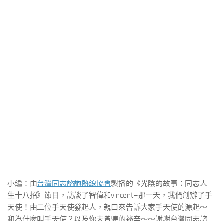
小編：由
台灣同志諮詢熱線協會
製播的《光陰的故事：同志人
生十八招》節目，訪談了智偉和vincent–那一天，我們創辦了手
天使！由二位手天使發起人，親口來告訴大家手天使的源起～
和為什麼叫手天使？以及你未曾聽的祕辛～～謝謝台灣同志諮