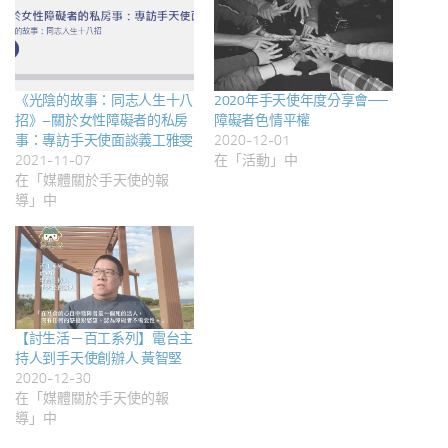
《光陰的故事：同志人生十八
2020年手天使年度分享會──
招》–關於女性障礙者的私房
障礙者色情平權
事：專訪手天使面談義工雅雯
2020-12-01
2021-11-07
在「活動」中
在「媒體關於手天使的報
導」中
【討生活－百工系列】電台主
持人到手天使創辦人 黃智堅
2020-12-30
在「媒體關於手天使的報
導」中