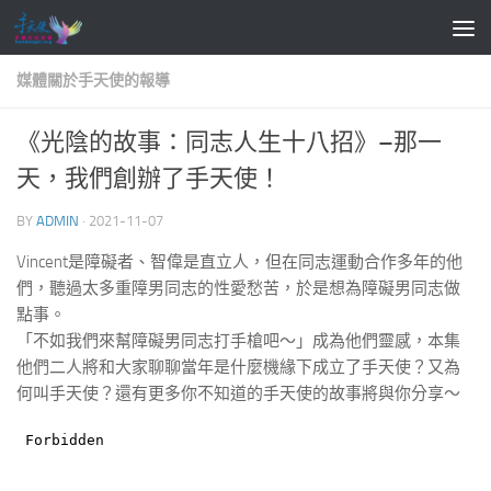
Skip to content
媒體關於手天使的報導
《光陰的故事：同志人生十八招》–那一
天，我們創辦了手天使！
BY
ADMIN
·
2021-11-07
Vincent是障礙者、智偉是直立人，但在同志運動合作多年的他
們，聽過太多重障男同志的性愛愁苦，於是想為障礙男同志做
點事。
「不如我們來幫障礙男同志打手槍吧～」成為他們靈感，本集
他們二人將和大家聊聊當年是什麼機緣下成立了手天使？又為
何叫手天使？還有更多你不知道的手天使的故事將與你分享～