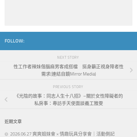
FOLLOW:
NEXT STORY
性工作者辣妹偕腦麻男客成搭檔 挺身籲正視身障者性
需求(連結自鏡Mirror Media)
PREVIOUS STORY
《光陰的故事：同志人生十八招》–關於女性障礙者的
私房事：專訪手天使面談義工雅雯
近期文章
2026.06.27 爽爽姐妹會 × 情趣玩具分享會｜活動側記