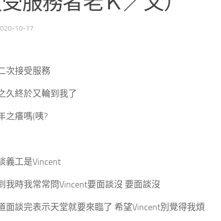
（受服務者老Ｋ／文）
020-10-17
二次接受服務
之久終於又輪到我了
年之癢嗎(咦?
義工是Vincent
我時我常常問Vincent要面談沒 要面談沒
面談完表示天堂就要來臨了 希望Vincent別覺得我煩