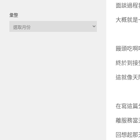
面談過程
彙整
大概就是
彙
整
饅頭吃啊
終於到接
這就像天
在寫這篇
離服務當
回想起那