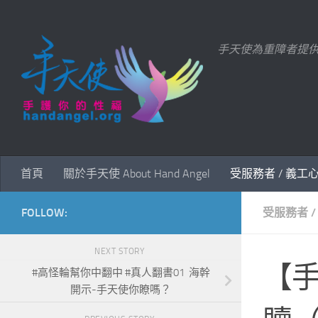
Skip to content
手天使為重障者提
首頁
關於手天使 About Hand Angel
受服務者 / 義工
FOLLOW:
受服務者 /
NEXT STORY
【
#高怪輪幫你中翻中 #真人翻書01 海幹
開示-手天使你瞭嗎？