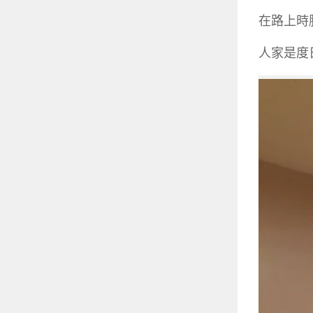
在路上時
人家是度