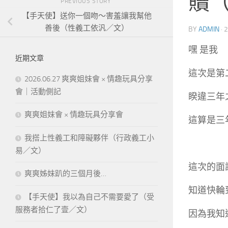
贖
PREVIOUS STORY
【手天使】送你一個吻～害羞讓我幫他
善後（性義工依汎／文）
BY
ADMIN
·
2
嘿 是我
近期文章
這次是第
2026.06.27 爽爽姐妹會 × 情趣玩具分享
會｜活動側記
睽違三年
爽爽姐妹會 × 情趣玩具分享會
這算是三
我搭上性義工和障礙夥伴（行政義工小
易／文）
這次的面談
爽爽姊妹趴的三個月後…
知道快輪到
【手天使】我以為自己不需要愛了（受
服務者拾仁了壹／文）
因為我知道