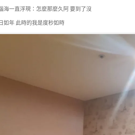
腦海一直浮現：怎麼那麼久阿 要到了沒
日如年 此時的我是度秒如時