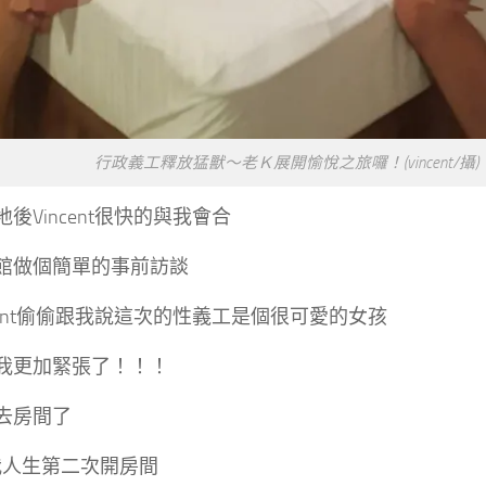
行政義工釋放猛獸～老Ｋ展開愉悅之旅囉！(vincent/攝)
後Vincent很快的與我會合
館做個簡單的事前訪談
cent偷偷跟我說這次的性義工是個很可愛的女孩
我更加緊張了！！！
去房間了
是我人生第二次開房間