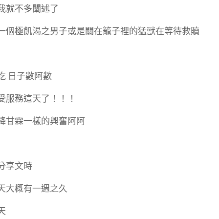
我就不多闡述了
一個極飢渴之男子或是關在籠子裡的猛獸在等待救贖
吃 日子數阿數
受服務這天了！！！
降甘霖一樣的興奮阿阿
分享文時
天大概有一週之久
天