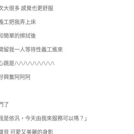
次大很多 感覺也更舒服
義工把我弄上床
和簡單的擦拭後
開留我一人等待性義工進來
/\/\/\/\/\/\/\/\/\
好興奮阿阿阿
門了
我是依汎，今天由我來服務可以嗎？」
聲音 可愛又美麗的身影