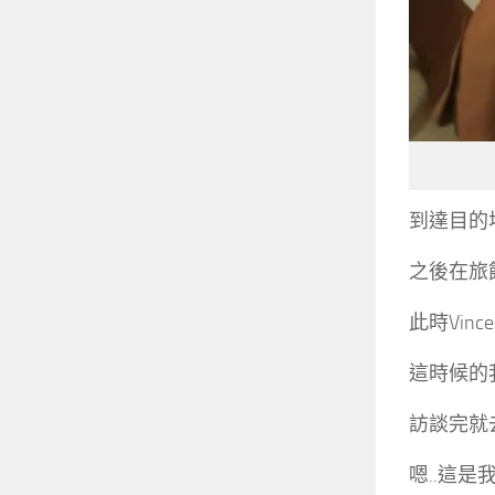
到達目的地
之後在旅
此時Vin
這時候的
訪談完就
嗯..這