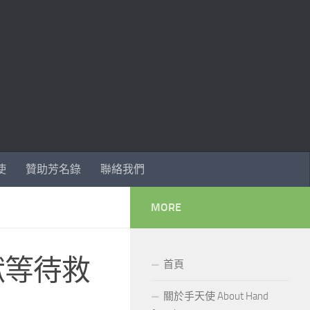
使
贊助芳名錄
聯絡我們
MORE
獸等待救
首頁
關於手天使 About Hand