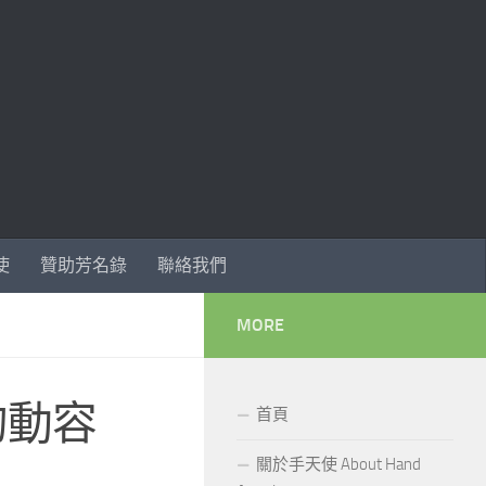
使
贊助芳名錄
聯絡我們
MORE
的動容
首頁
關於手天使 About Hand