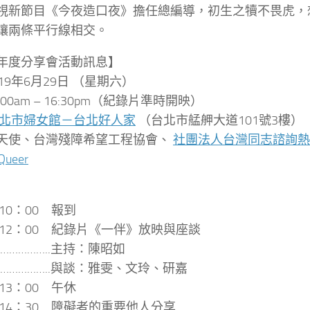
視新節目《今夜造口夜》擔任總編導，初生之犢不
畏虎，
讓兩條平行線相交。
年度分享會活動訊息】
19年6月29日 （星期六）
00am – 16:30pm（紀錄片準時開映）
北市婦女館－台北好人家
（台北市艋舺大道101號3樓）
天使、台灣殘障希望工程協會、
社團法人台灣同志諮詢熱
Queer
～10：00 報到
～12：00 紀錄片《一伴》放映與座談
………………..主持：陳昭如
………………..與談：雅雯、文玲、研嘉
～13：00 午休
～14：30 障礙者的重要他人分享