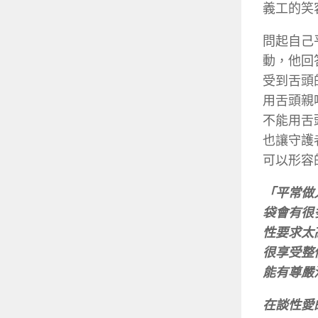
義工的笑
問起自己
動，他回
受到舌頭
用舌頭親
不能用舌
也讓守護
可以形容
「平常做
袋會有很
性要求太
很享受整
能有尊嚴
在談性愛