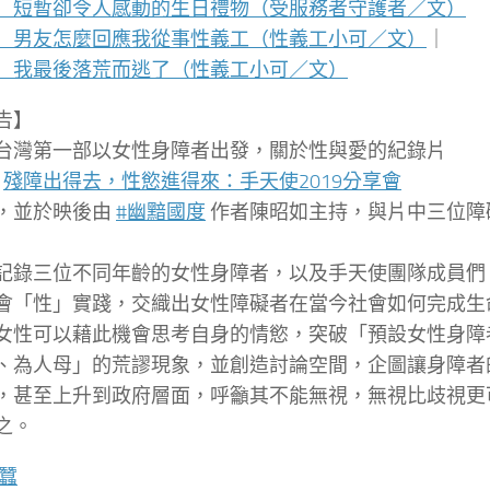
】短暫卻令人感動的生日禮物（受服務者守護者／文）
】男友怎麼回應我從事性義工（性義工小可／文）
｜
】我最後落荒而逃了（性義工小可／文）
告】
台灣第一部以女性身障者出發，關於性與愛的紀錄片
9
殘障出得去，性慾進得來：手天使2019分享會
，並於映後由
#幽黯國度
作者陳昭如主持，與片中三位障
記錄三位不同年齡的女性身障者，以及手天使團隊
成員們
會「性」實踐，交織出
女性障礙者在當今社會如何完成生
女性可以藉此機會思考自身的情慾，突破「預設女
性身障
、為人母」的荒謬現象
，並創造討論空間，企圖讓身障者
，甚至上升到政府層面，呼籲其不能無視，無視比歧視
更
之。
蠶