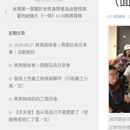
（
PREVIOUS STORY
台灣第一部關於女性身障者為出發性與
愛的紀錄片《一伴》6/29即將首映
BY
ADMIN
·
2
近期文章
2026.06.27 爽爽姐妹會 × 情趣玩具分享
會｜活動側記
爽爽姐妹會 × 情趣玩具分享會
我搭上性義工和障礙夥伴（行政義工小
易／文）
爽爽姊妹趴的三個月後…
【手天使】我以為自己不需要愛了（受
我們要給
服務者拾仁了壹／文）
忘愉悅的禮