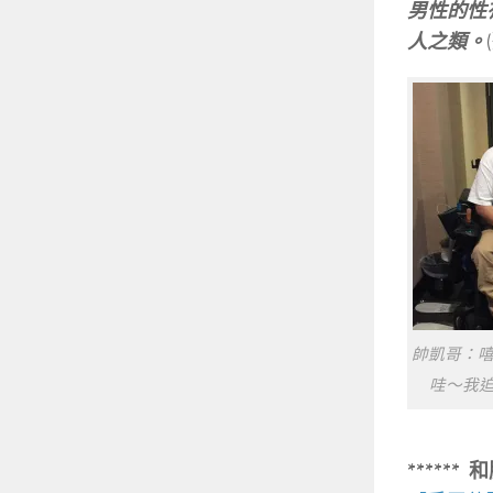
男性的性
人之類。
帥凱哥：嘻
哇～我迫
******
和