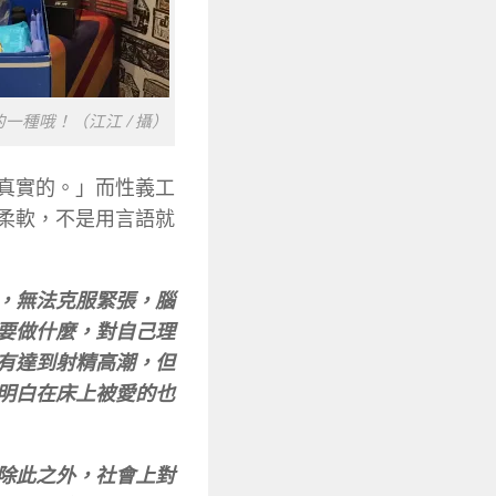
一種哦！（江江 / 攝）
真實的。」而性義工
柔軟，不是用言語就
，無法克服緊張，腦
要做什麼，對自己理
有達到射精高潮，但
明白在床上被愛的也
除此之外，社會上對