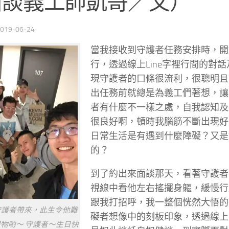
面談義工帥凱哥／文）
019-06-24
當我接收到守護者任務安排時，開
行，透過線上Line字裡行間的對
現守護者的口條很流利，很聰明且
出任務前就總是為義工們著想，讓
者有什麼不一樣之處，自我認知及
很良好啊，頓時我腦筋不斷出現好
日常生活是有遇到什麼障礙？又是
的？
到了約出來面談那天，看著守護者
視線中看他左右搖擺身軀，緩慢行
跟我打招呼，我一整個恍然大悟的
守護者帶來，此生令他難
礙者想像中的刻板印象，透過線上
物喲～ 守護者～生日快