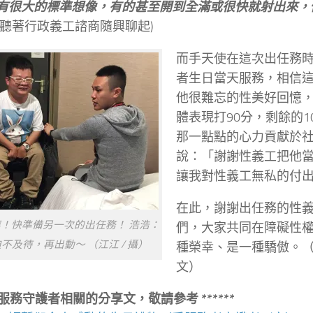
有很大的標準想像，有的甚至開到全滿或很快就射出來，
(聽著行政義工諮商隨興聊起)
而手天使在這次出任務
者生日當天服務，相信
他很難忘的性美好回憶
體表現打90分，剩餘的
那一點點的心力貢獻於
說：「謝謝性義工把他
讓我對性義工無私的付
在此，謝謝出任務的性
！快準備另一次的出任務！ 浩浩：
們，大家共同在障礙性
不及待，再出動～ （江江 / 攝）
種榮幸、是一種驕傲。
文）
服務守護者相關的分享文，敬請參考
******