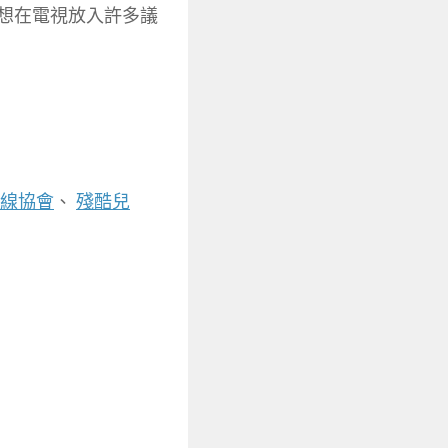
想在電視放入許多議
線協會
、
殘酷兒