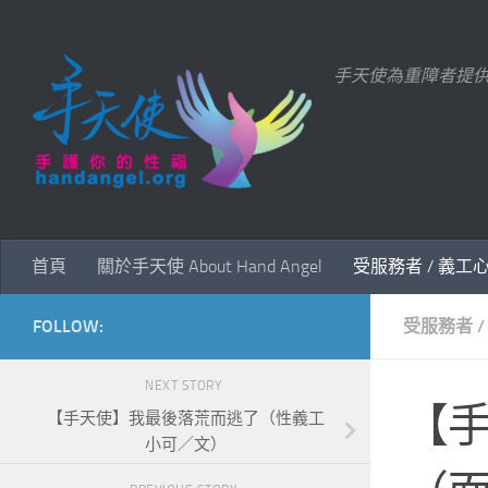
Skip to content
手天使為重障者提
首頁
關於手天使 About Hand Angel
受服務者 / 義工
FOLLOW:
受服務者 /
NEXT STORY
【
【手天使】我最後落荒而逃了（性義工
小可／文）