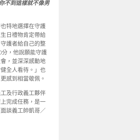
你不到這樣就不像男
時也特地選擇在守護
這生日禮物肯定帶給
，守護者給自己的整
10分，他說願能守護
社會，並深深感動地
當健全人看待。」也
出更感到相當敬佩。
義工及行政義工夥伴
權上完成任務，是一
（面談義工帥凱哥／