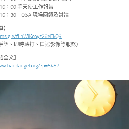
～16：00 手天使工作報告
～16：30 Q&A 現場回饋及討論
單】
rms.gle/
fLhWiKcoyz28eEkQ9
手語、即時聽打、口述影像等服務）
紹全文】
ww.handangel.org/
?p=5457