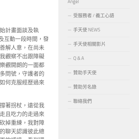
Angel
受服務者 / 義工心語
始計畫面談及執
手天使 NEWS
話及互動一段時間，發
手天使相關影片
善解人意，在尚未
我觀察不出跟障礙
Q & A
樂觀開朗的一面都
贊助手天使
多問號，守護者的
如何克服經歷過來
贊助芳名錄
聯絡我們
撐著拐杖，遠從我
走且吃力的走過來
砍掉重練，我對障
的聊天認識彼此總