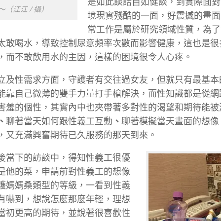
是如此談話自如健談，到實際面對
～（江江 / 攝）
境現實殘酷的一面，好震撼的畫面
常工作是屬於研究領域性質，為了
太敢喝水，導致控制尿意頻率次數而影響健康，這也是很
，而不敢飲用水的主因，這樣的困境很令人心疼。
立及性需求方面，守護者有交往過女友，但就只有最基本
能靠自己微薄的雙手力量打手槍解決，而性知識都是從網
害羞的個性，其實內中也夾帶著多對性的渴望和期待能被
、
聊著當天如何跟性義工互動
、
聊著模擬當天畫面的想像
，又充滿興奮期待已久服務的那天到來。
後當下的訪談中，得知性義工很優
是他的菜，申請前對性義工的想像
護媽媽桑類型的等級，一看到性義
有嚇到，想說怎麼那麼年輕，理想
當初更高的期待，並說著很喜歡性