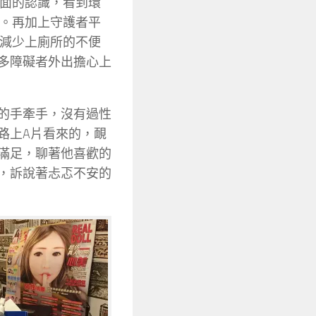
面的認識，看到環
。再加上守護者平
減少上廁所的不便
多障礙者外出擔心上
的手牽手，沒有過性
路上A片看來的，靦
滿足，聊著他喜歡的
，訴說著忐忑不安的