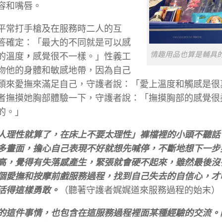
容和嘴唇。
平常打手槍及在服務時二人的互
答確定：「最大的不同就是可以感
情趣用品也算是輔具的
的溫度
，
感覺很不一樣。」性義工
吻他的身體和敏感地帶，因為自己
頭來愛撫來滿足自己，守護者說：「愛上溫度和觸感是很
者撫摸她胸部體驗一下，守護者說：「撫摸胸部的感覺很
的。」
人理性就算了，在床上不要太理性」褲檔裡的小頭不聽話
多畫面，擔心自己表現不好就想先喊停，不斷地想下一步
高，覺得有失落感產生，緊張就會硬不起來，雖然最後沒
個愛撫和按摩前戲服務過程，找到自己失去的自信心，才
活得這樣勇敢。
（聽著守護者娓娓道來服務過程的始末）
的這件事情，也包含在這服務過程裡面某種經驗的交流。