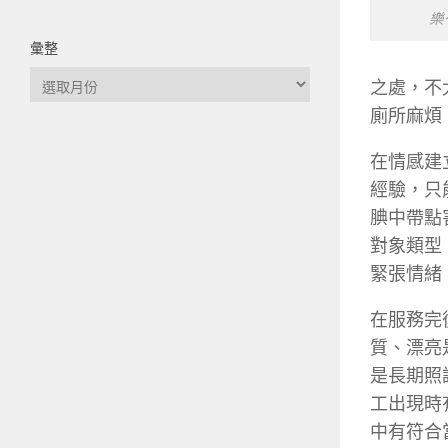
樂
彙整
彙
之處，不
整
廁所麻煩
在情感建
經驗，只
腆中帶點
對象類型
緊張情緒
在服務完
質、漂亮
是長期照
工出現時
中有符合