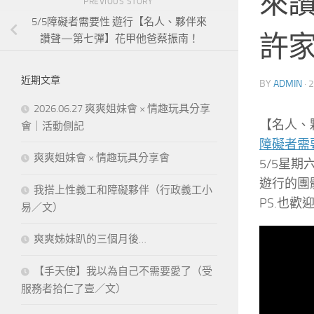
來
PREVIOUS STORY
5/5障礙者需要性 遊行【名人、夥伴來
許
讚聲—第七彈】花甲他爸蔡振南！
近期文章
BY
ADMIN
·
2
2026.06.27 爽爽姐妹會 × 情趣玩具分享
【名人、
會｜活動側記
障礙者需
爽爽姐妹會 × 情趣玩具分享會
5/5星
遊行的團
我搭上性義工和障礙夥伴（行政義工小
PS.也
易／文）
爽爽姊妹趴的三個月後…
【手天使】我以為自己不需要愛了（受
服務者拾仁了壹／文）