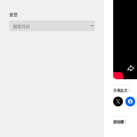
彙整
彙
整
分享此文：
請按讚：