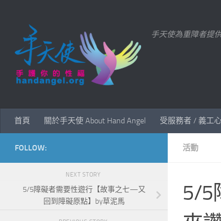
Skip to content
手天使為重障者提
首頁
關於手天使 About Hand Angel
受服務者 / 義工
FOLLOW:
活動
NEXT STORY
5/
5/5障礙者需要性遊行【故事之七—又
回到障礙原點】by草泥馬