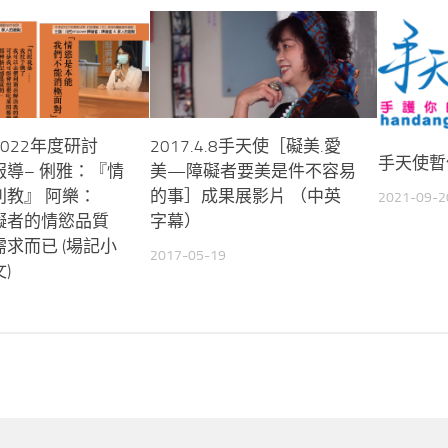
022年度研討
2017.4.8手天使［礙美.愛
手天使暫
導– 俐雅：『情
美—障礙者要美是件不容易
別教』 阿樂：
的事］成果展影片 （中英
2021-09-2
礙者的情慾品質
字幕）
求而已 (場記小
2017-05-19
)