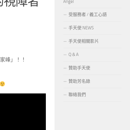
的視障者
Angel
受服務者 / 義工心語
手天使 NEWS
手天使相關影片
Q & A
家峰」！！
贊助手天使
贊助芳名錄
聯絡我們