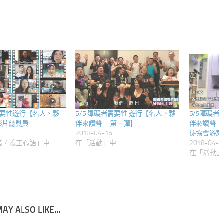
需要性遊行【名人、夥
5/5 障礙者需要性 遊行【名人、夥
5/5障礙
影片總動員
伴來讚聲—第一彈】
伴來讚聲
2018-04-16
徒協會游
 / 義工心語」中
在「活動」中
2018-04-
在「活動
AY ALSO LIKE...