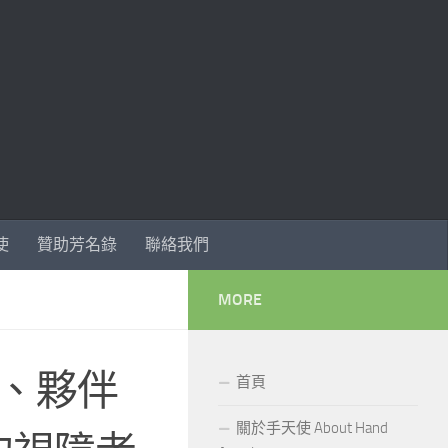
使
贊助芳名錄
聯絡我們
MORE
人、夥伴
首頁
關於手天使 About Hand