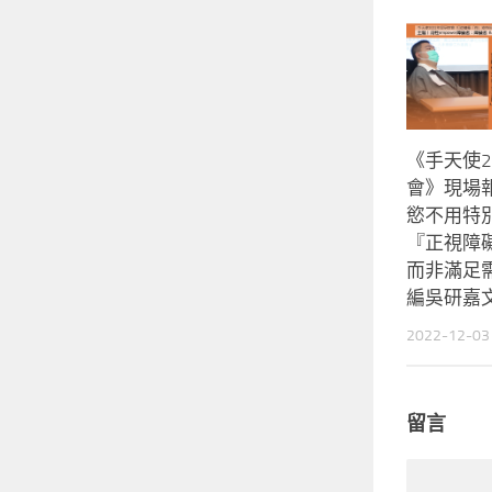
《手天使2
會》現場報
慾不用特
『正視障
而非滿足需
編吳研嘉文
2022-12-03
留言