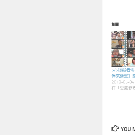
相關
5/5障礙者
伴來讚聲】
2018-05-04
在「受服務者
YOU M