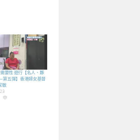
者需要性 遊行【名人、夥
—第五彈】香港婦女基督
家敏
23
」中