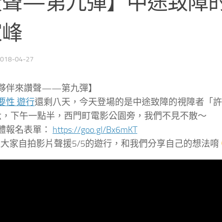
讚聲—第九彈】中途致障
家峰
018-04-27
夥伴來讚聲——第九彈】
要性 遊行
還剩八天，今天登場的是中途致障的視障者「許
期六，下午一點半，西門町電影公園旁，我們不見不散～
體報名表單：
https://goo.gl/Bx6mKT
歡迎大家自拍影片聲援5/5的遊行，和我們分享自己的想法唷