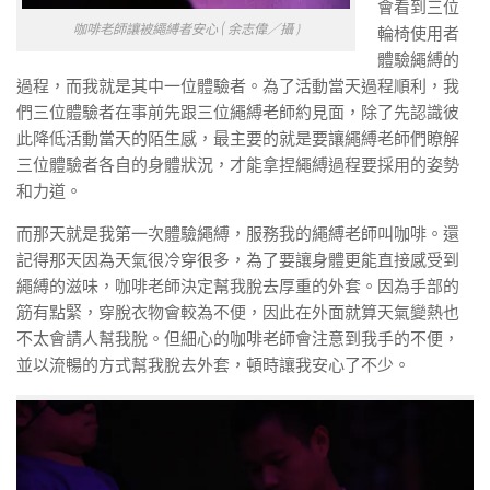
會看到三位
咖啡老師讓被繩縛者安心 ( 余志偉／攝 )
輪椅使用者
體驗繩縛的
過程，而我就是其中一位體驗者。為了活動當天過程順利，我
們三位體驗者在事前先跟三位繩縛老師約見面，除了先認識彼
此降低活動當天的陌生感，最主要的就是要讓繩縛老師們瞭解
三位體驗者各自的身體狀況，才能拿捏繩縛過程要採用的姿勢
和力道。
而那天就是我第一次體驗繩縛，服務我的繩縛老師叫咖啡。還
記得那天因為天氣很冷穿很多，為了要讓身體更能直接感受到
繩縛的滋味，咖啡老師決定幫我脫去厚重的外套。因為手部的
筋有點緊，穿脫衣物會較為不便，因此在外面就算天氣變熱也
不太會請人幫我脫。但細心的咖啡老師會注意到我手的不便，
並以流暢的方式幫我脫去外套，頓時讓我安心了不少。