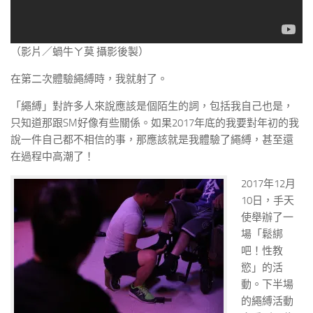
（影片／蝸牛ㄚ莫 攝影後製）
在第二次體驗繩縛時，我就射了。
「繩縛」對許多人來說應該是個陌生的詞，包括我自己也是，
只知道那跟SM好像有些關係。如果2017年底的我要對年初的我
說一件自己都不相信的事，那應該就是我體驗了繩縛，甚至還
在過程中高潮了！
2017年12月
10日，手天
使舉辦了一
場「鬆綁
吧！性教
慾」的活
動。下半場
的繩縛活動