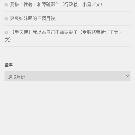
我搭上性義工和障礙夥伴（行政義工小易／文）
爽爽姊妹趴的三個月後…
【手天使】我以為自己不需要愛了（受服務者拾仁了壹／
文）
彙整
彙
整