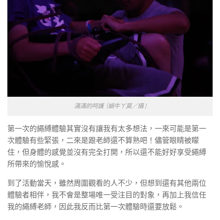
滿滿的呵護 (蝸牛ㄚ莫／攝 )
第一次的繩縛體驗其實沒有讓我有太多想法，一來可能是第一
次體驗有些緊張，二來是跟老師還不算熟吧！儘管眼睛被矇
住，但身體的感覺並沒有完全打開，所以還不能好好享受繩縛
所帶來的愉悅感。
到了活動當天，雖然周圍觀看的人不少，但想到還有其他兩位
體驗者相伴，我不會是整場唯一受注目的對象，再加上我信任
我的繩縛老師，因此我反而比第一次體驗時還要放鬆。