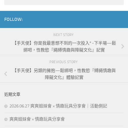
FOLLOW:
NEXT STORY
【手天使】你是我最意想不到的一次投入* -下半場—鬆
綁吧，性教慾『繩縛情趣與障礙文化』記實
PREVIOUS STORY
【手天使】另類的擁抱—鬆綁吧，性教慾『縛繩情趣與
障礙文化』體驗記實
近期文章
2026.06.27 爽爽姐妹會 × 情趣玩具分享會｜活動側記
爽爽姐妹會 × 情趣玩具分享會