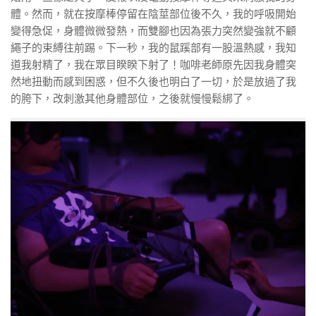
體。然而，就在按摩棒停留在陰莖部位後不久，我的呼吸開始
變得急促，身體微微發熱，而雙腳也因為張力突然變強就不顧
繩子的束縛往前踢。下一秒，我的鼠蹊部有一股溫熱感，我知
道我射精了，我在眾目睽睽下射了！咖啡老師原先因我身體突
然地扭動而感到困惑，但不久後也明白了一切，於是放過了我
的胯下，改刺激其他身體部位，之後就慢慢鬆綁了。