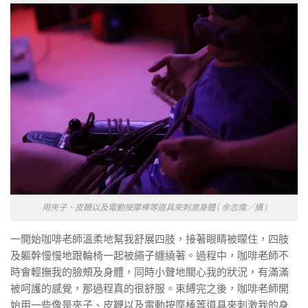
用夾子、皮鞭以及電動按摩棒等道具來刺激身體 ( 余志偉／攝 )
一開始咖啡老師溫柔地幫我舒展四肢，接著眼睛被矇住，四肢
及軀幹慢慢地跟輪椅一起被繩子纏繞著。過程中，咖啡老師不
時會輕撫我的臉頰及身體，同時小聲地關心我的狀況，有滿滿
被呵護的感覺，那過程真的很舒服。束縛完之後，咖啡老師開
始用一些像是夾子、皮鞭以及電動按摩棒等道具來刺激我的身