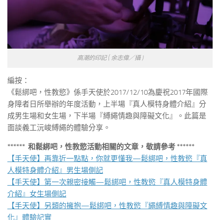
高潮的印記 ( 余志偉／攝 )
編按：
《鬆綁吧，性教慾》係手天使於2017/12/10為慶祝2017年國際
身障者日所舉辦的年度活動，上半場『真人模特身體介紹』分
成男生場和女生場，下半場『縛繩情趣與障礙文化』。此篇是
面談義工沅峻縛繩的體驗分享。
****** 和鬆綁吧，性教慾活動相關的文章，敬請參考 ******
【手天使】再靠近一點點，你就更懂我—鬆綁吧，性教慾『真
人模特身體介紹』男生場側記
【手天使】第一次親密接觸—鬆綁吧，性教慾『真人模特身體
介紹』女生場側記
【手天使】另類的擁抱—鬆綁吧，性教慾『繩縛情趣與障礙文
化』體驗記實