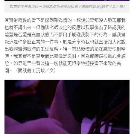
如果能早些看淡這一切就能更坦率地迎接當下來臨的高潮 (蝸牛ㄚ莫／攝 )
其實射精後的當下是感到難為情的，想說如果都沒人發現那我
也就不講出來。但咖啡老師淡定的反應以及事後為了確認我的
陰莖是否還是充血狀態而不斷用手觸碰我胯下的行為，讓我驚
覺這是件多麼正常的一件事，於是分享時我也就直接跟大家說
出我體驗繩縛時的生理反應。唯一有點後悔的是在感覺快射精
時，我其實不是享受而比較像是忍耐，因為那時還很擔心會尷
尬，如果能早些看淡這一切就能更坦率地迎接當下來臨的高
潮。（面談義工沅峻／文）