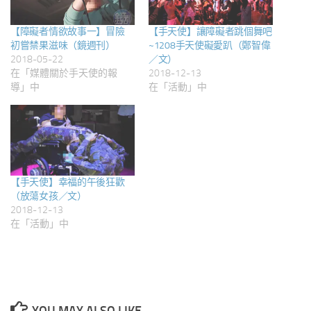
【障礙者情欲故事一】冒險
【手天使】讓障礙者跳個舞吧
初嘗禁果滋味（鏡週刊）
~1208手天使礙愛趴（鄭智偉
2018-05-22
／文）
在「媒體關於手天使的報
2018-12-13
導」中
在「活動」中
【手天使】幸福的午後狂歡
（放蕩女孩／文）
2018-12-13
在「活動」中