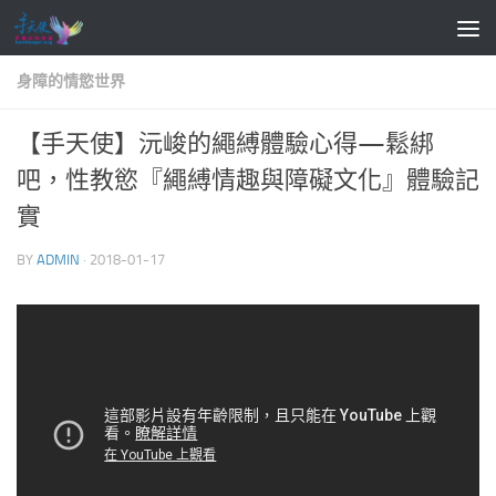
Skip to content
身障的情慾世界
【手天使】沅峻的繩縛體驗心得—鬆綁
吧，性教慾『繩縛情趣與障礙文化』體驗記
實
BY
ADMIN
·
2018-01-17