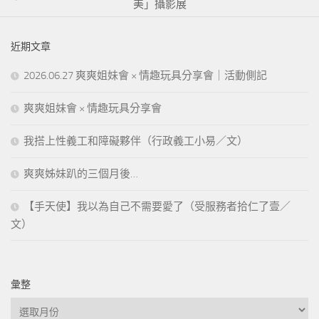
美」攝影展
近期文章
2026.06.27 爽爽姐妹會 × 情趣玩具分享會｜活動側記
爽爽姐妹會 × 情趣玩具分享會
我搭上性義工和障礙夥伴（行政義工小易／文）
爽爽姊妹趴的三個月後…
【手天使】我以為自己不需要愛了（受服務者拾仁了壹／
文）
彙整
彙