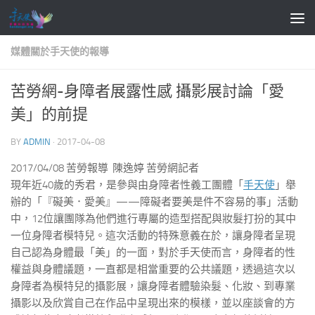
Skip to content
媒體關於手天使的報導
苦勞網-身障者展露性感 攝影展討論「愛
美」的前提
BY
ADMIN
·
2017-04-08
2017/04/08 苦勞報導 陳逸婷 苦勞網記者
現年近40歲的秀君，是參與由身障者性義工團體「
手天使
」舉
辦的「『礙美．愛美』——障礙者要美是件不容易的事」活動
中，12位讓團隊為他們進行專屬的造型搭配與妝髮打扮的其中
一位身障者模特兒。這次活動的特殊意義在於，讓身障者呈現
自己認為身體最「美」的一面，對於手天使而言，身障者的性
權益與身體議題，一直都是相當重要的公共議題，透過這次以
身障者為模特兒的攝影展，讓身障者體驗染髮、化妝、到專業
攝影以及欣賞自己在作品中呈現出來的模樣，並以座談會的方