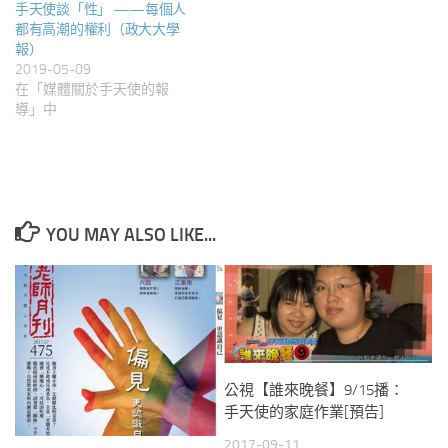
手天使談「性」 ——每個人
都有高潮的權利（政大大學
報）
2019-05-09
在「媒體關於手天使的報
導」中
YOU MAY ALSO LIKE...
公視【誰來晚餐】9/15播：
手天使的家庭作業[預告]
2017-09-11