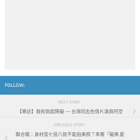
FOLLOW:
NEXT STORY
【專訪】​我有勃起障礙 — 台灣同志色情片演員阿空
PREVIOUS STORY
聯合報：身材歪七扭八就不能拍美照？來看「礙美.愛