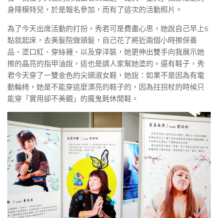
身障模特兒，於是報名參加，而有了這次的活動照片。
為了今天出席活動的打扮，秀君可是費盡心思，她說自己早上6
點就起床，去美髮院做頭髮，自己花了將近兩個小時擦保養
品、塗口紅、穿絲襪、以及穿洋裝，她更伸出雙手向我展示她
擦的晶亮的指甲油說，這也是請人家幫她塗的。還有鞋子，秀
君今天穿了一雙金色的尖頭淑女鞋，她說：如果不是因為有電
動輪椅，她是不能穿這麼漂亮的鞋子的，因為拄拐杖的時候只
能穿「實用卻不美觀」的魔鬼氈休閒鞋。