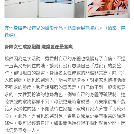
其他身障者模特兒的攝影作品。點圖看展覽資訊。（攝影：陳
逸婷）
身障女性成家艱難 賺錢置產最實際
雖然因為這次活動，秀君對自己的身體也慢慢有了自信，不過
一直與父母同住的她，談到有沒有想過自己「成家」的慾望
時，卻很坦白的說道，身障者女性成家的門檻非常高，除了別
人篩選她，她也篩選別人，隨著年紀增長，對婚家也抱持隨緣
不強求的態度。秀君說篩選的意思是，自己做不到一般家庭要
求的，女性要扮演的媳婦角色，例如自己的身體障礙限制，連
晾衣服的家務都做不到，母親更是時常規勸，到夫家家裡不能
給人家幫忙的話，不如就待在家裡，家務有家人分擔「比較好
命」。此外，秀君也篩選對象，希望對象至少要有相當的經濟
條件，要可以經濟自理，如果關係進行得不順利就會分開，因
此仍是單身一人。