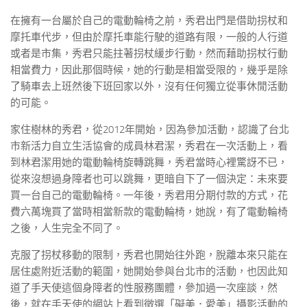
在擁有一台屬於自己的電動輪椅之前，秀君出門是借助拐杖和
摩托車代步，但由於摩托車能行駛的道路有限，一般的人行道
或者是市集，秀君只能拄著拐杖緩步行動，然而藉助拐杖行動
相當費力，因此那個時候，她的行動是相當受限的，幾乎是除
了騎車去上班然後下班回家以外，沒有任何獨立從事休閒活動
的可能。
家住樹林的秀君，從2012年開始，因為參加活動，認識了台北
市新活力自立生活協會的成員林君潔，秀君在一次活動上，看
到林君潔用她的電動輪椅旋轉跳舞，秀君當時心裡驚訝不已，
從來沒想過身障者也可以跳舞，更暗自下了一個決定：未來要
買一台自己的電動輪椅。一年後，秀君用分期付款的方式，花
費六萬塊買了當時相當新款的電動輪椅，她說，有了電動輪椅
之後，人生完全不同了。
克服了拐杖移動的限制，秀君也開始往外跑，脫離本來只能在
居住處附近活動的範圍，她開始參與台北市的活動，也因此知
道了手天使這個身障者的性服務團體，參加過一次座談，然
後，就在手天使的網站上看到徵選「礙美．愛美」攝影活動的