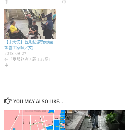
中
中
【手天使】台北黏濕街頭(面
談義工家幗／文)
2018-09-27
在「受服務者 / 義工心語」
中
YOU MAY ALSO LIKE...