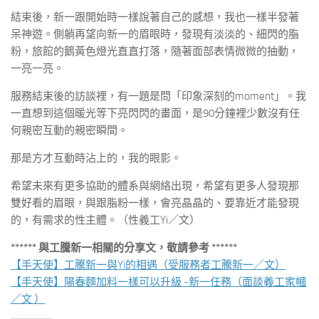
結束後，新一跟開始時一樣說著自己的感想，我也一樣半發著
呆神遊。側躺再望向新一的眉眼時，發現有淡淡的、細閃的脂
粉，旅館的鵝黃色燈光直直打落，隨著面部表情微微的抽動，
一亮一亮。
服務結束後的訪談裡，有一題是問「印象深刻的moment」。我
一直想到這個暖光等下亮閃閃的畫面，是90分鐘裡少數沒有任
何親密互動的親密瞬間。
那是方才互動時沾上的，我的眼影。
希望未來有更多協助的體系與網絡出現，希望有更多人發現那
雙好看的眉眼，與跟脂粉一樣，會亮晶晶的、要靠近才能發現
的，有需求的性主體。（性義工Yi／文）
****** 與工騰新一相關的分享文，敬請參考 ******
【手天使】工騰新一與Yi的相遇（受服務者工騰新一／文）
【手天使】陽春麵加料一樣可以升級 -新一任務（面談義工家幗
／文 ）