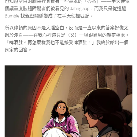
也知道空白的腦袋裡其實有一些基本的「答案」——手天使像
個讓重度肢體障礙者們被看見的 dating app，而我只是從透過
Bumble 找親密關係變成了在手天使裡匹配。
所以停頓的原因不是大腦空白，反而是一直以來的答案好像太
過於淺白——在我心裡這只是（又）一場跟異男的親密相處。
「啤酒肚。再怎麼樣我也不能接受啤酒肚。」我終於給出一個
肯定的回答。