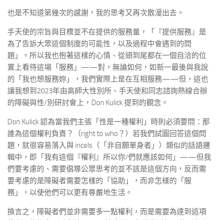
也是不知道第幾次的感謝，我的思考又再次散漫出去。
手天使的宗旨與目標並不在提供的服務量，「『提供服務』是
為了告訴大眾這個制度的可能性，以及過程中會遇到的問
題」。所以我也抱著這樣的心情、從頭到尾都在一個自洽的位
置上看待這場「服務」——對，無論如何，如新一最後與我說
的「我也想服務妳」，我們實際上是在互相服務——但，這也
讓我想到2023年由高師大性別所、手天使和同志諮詢熱線合辦
的障礙與性/別研討會上，Don Kulick 提到的觀念。
Don Kulick 認為當我們主張「性是一種權利」時則必須要問：那
誰為這個權利負責？（right to who？）若我們試圖回答這個問
題，就很容易落入與 incels（「非自願單身者」）類似的話語邏
輯中，即「我有這個『權利』所以你/們就應該如何」——但我
們要考慮的、需要倡導公眾思考的並不該是這個方向，反而需
要考慮的是障礙者需要怎樣的「協助」，而非怎樣的「服
務」，以使他們可以更有尊嚴地生活。
換言之，障礙者們並非需要多一點權利，而是需要為達到這項