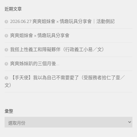
近期文章
2026.06.27 爽爽姐妹會 × 情趣玩具分享會｜活動側記
爽爽姐妹會 × 情趣玩具分享會
我搭上性義工和障礙夥伴（行政義工小易／文）
爽爽姊妹趴的三個月後…
【手天使】我以為自己不需要愛了（受服務者拾仁了壹／
文）
彙整
彙
整