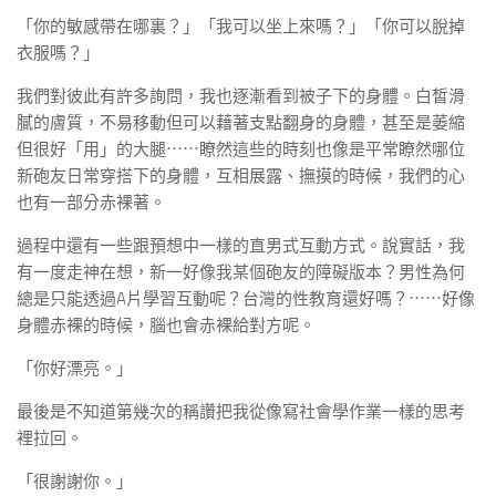
「你的敏感帶在哪裏？」「我可以坐上來嗎？」「你可以脫掉
衣服嗎？」
我們對彼此有許多詢問，我也逐漸看到被子下的身體。白皙滑
膩的膚質，不易移動但可以藉著支點翻身的身體，甚至是萎縮
但很好「用」的大腿⋯⋯瞭然這些的時刻也像是平常瞭然哪位
新砲友日常穿搭下的身體，互相展露、撫摸的時候，我們的心
也有一部分赤裸著。
過程中還有一些跟預想中一樣的直男式互動方式。說實話，我
有一度走神在想，新一好像我某個砲友的障礙版本？男性為何
總是只能透過A片學習互動呢？台灣的性教育還好嗎？⋯⋯好像
身體赤裸的時候，腦也會赤裸給對方呢。
「你好漂亮。」
最後是不知道第幾次的稱讚把我從像寫社會學作業一樣的思考
裡拉回。
「很謝謝你。」