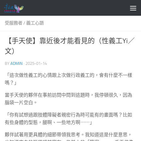
Skip to content
受服務者 / 義工心語
【手天使】靠近後才能看見的（性義工Yi／
文）
BY
ADMIN
·
2025-01-14
「這次做性義工的心情跟上次做行政義工的，會有什麼不一樣
嗎？」
當手天使的夥伴在事前訪問中問到這題時，我停頓很久，因為
腦袋一片空白。
「你有試想過跟肢體障礙者親密行為時可能有的畫面嗎？比如
有些身體的型態，腿啊、一些地方啊⋯⋯」
夥伴試著用更具體的細節帶領我思考。我知道這是什麼意思，