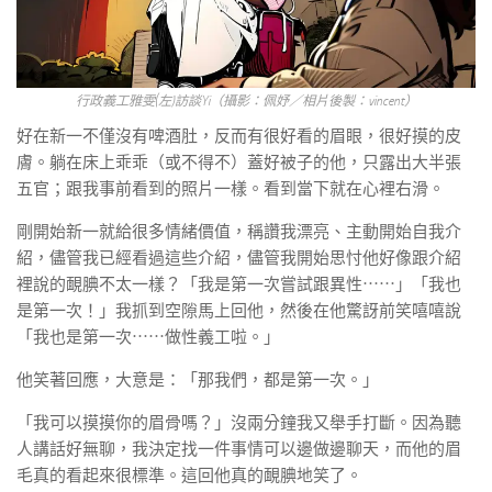
行政義工雅雯(左)訪談Yi（攝影：佩妤／相片後製：vincent）
好在新一不僅沒有啤酒肚，反而有很好看的眉眼，很好摸的皮
膚。躺在床上乖乖（或不得不）蓋好被子的他，只露出大半張
五官；跟我事前看到的照片一樣。看到當下就在心裡右滑。
剛開始新一就給很多情緒價值，稱讚我漂亮、主動開始自我介
紹，儘管我已經看過這些介紹，儘管我開始思忖他好像跟介紹
裡說的靦腆不太一樣？「我是第一次嘗試跟異性⋯⋯」「我也
是第一次！」我抓到空隙馬上回他，然後在他驚訝前笑嘻嘻說
「我也是第一次⋯⋯做性義工啦。」
他笑著回應，大意是：「那我們，都是第一次。」
「我可以摸摸你的眉骨嗎？」沒兩分鐘我又舉手打斷。因為聽
人講話好無聊，我決定找一件事情可以邊做邊聊天，而他的眉
毛真的看起來很標準。這回他真的靦腆地笑了。